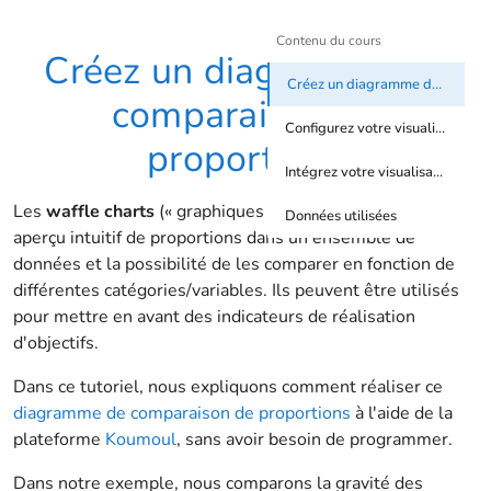
Contenu du cours
Créez un diagramme de
Créez un diagramme de comparaison de proportions
comparaison de
Configurez votre visualisation
proportions
Intégrez votre visualisation à votre site
Les
waffle charts
(« graphiques en gaufre ») offrent un
Données utilisées
aperçu intuitif de proportions dans un ensemble de
données et la possibilité de les comparer en fonction de
différentes catégories/variables. Ils peuvent être utilisés
pour mettre en avant des indicateurs de réalisation
d'objectifs.
Dans ce tutoriel, nous expliquons comment réaliser ce
diagramme de comparaison de proportions
à l'aide de la
plateforme
Koumoul
, sans avoir besoin de programmer.
Dans notre exemple, nous comparons la gravité des