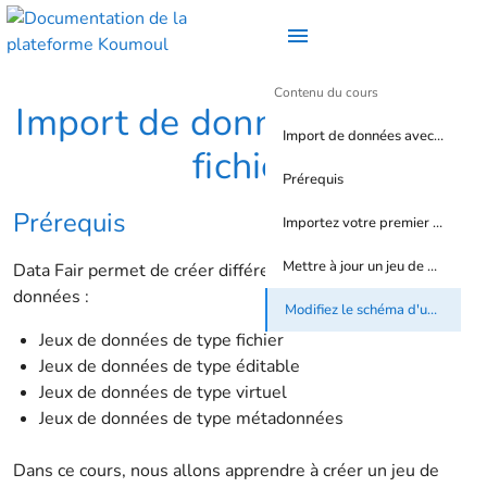
Contenu du cours
Import de données avec un
Import de données avec un fichier
fichier
Prérequis
Prérequis
Importez votre premier jeu de données
Mettre à jour un jeu de données
Data Fair permet de créer différents types de jeux de
données :
Modifiez le schéma d'un jeu de données
Jeux de données de type fichier
Jeux de données de type éditable
Jeux de données de type virtuel
Jeux de données de type métadonnées
Dans ce cours, nous allons apprendre à créer un jeu de