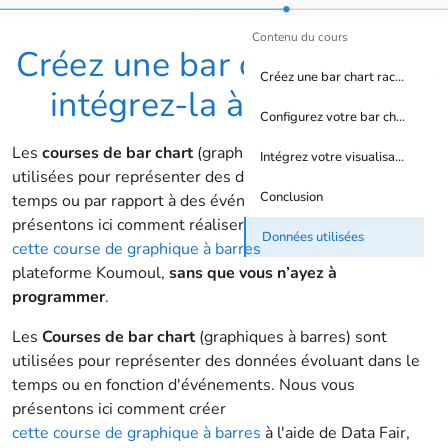
Contenu du cours
Créez une bar chart race et
Créez une bar chart race et intégrez-la à votre site
intégrez-la à votre site
Configurez votre bar chart race
Les
courses de bar chart
(graphique à barres) sont
Intégrez votre visualisation à votre site
utilisées pour représenter des données évoluant dans le
Conclusion
temps ou par rapport à des événements. Nous vous
présentons ici comment réaliser
Données utilisées
cette course de graphique à barres
à l'aide de la
plateforme Koumoul,
sans que vous n’ayez à
programmer
.
Les
Courses de bar chart
(graphiques à barres) sont
utilisées pour représenter des données évoluant dans le
temps ou en fonction d'événements. Nous vous
présentons ici comment créer
cette course de graphique à barres
à l'aide de Data Fair,