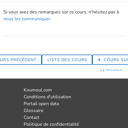
Si vous avez des remarques sur ce cours, n'hésitez pas à
nous les communiquer
.
URS PRÉCÉDENT
LISTE DES COURS
COURS SU
INTÉGRER
Koumoul.com
Conditions d'utilisation
Portail open data
Glossaire
Contact
Politique de confidentialité