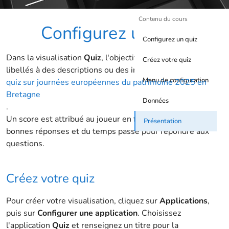
Contenu du cours
Configurez un quiz
Configurez un quiz
Dans la visualisation
Quiz
, l'objectif est d'associer des
Créez votre quiz
libellés à des descriptions ou des images, comme dans ce
Menu de configuration
quiz sur journées européennes du patrimoine 2025 en
Bretagne
Données
.
Un score est attribué au joueur en fonction du nombre de
Présentation
bonnes réponses et du temps passé pour répondre aux
questions.
Créez votre quiz
Pour créer votre visualisation, cliquez sur
Applications
,
puis sur
Configurer une application
. Choisissez
l'application
Quiz
et renseignez un titre pour la