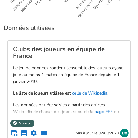
Données utilisées
Clubs des joueurs en équipe de
France
Le jeu de données contient l'ensemble des joueurs ayant
joué au moins 1 match en équipe de France depuis le 1
janvier 2010.
La liste de joueurs utilisée est
celle de Wikipedia
.
Les données ont été saisies à partir des articles
Wikipedia de chacun des joueurs ou de la
page FFF
du
joueur.
Sports
Contactez-nous si vous constatez une erreur.
Mis à jour le 02/09/2020
Les colonnes sont :