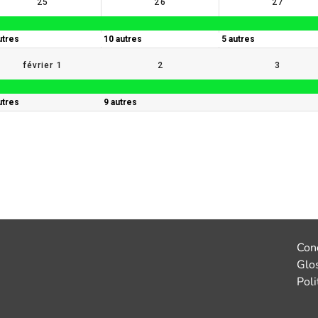
Cond
Glo
Poli