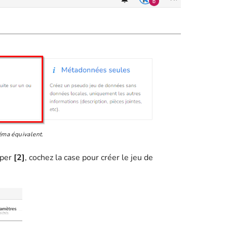
éma équivalent.
uper
[2]
, cochez la case pour créer le jeu de